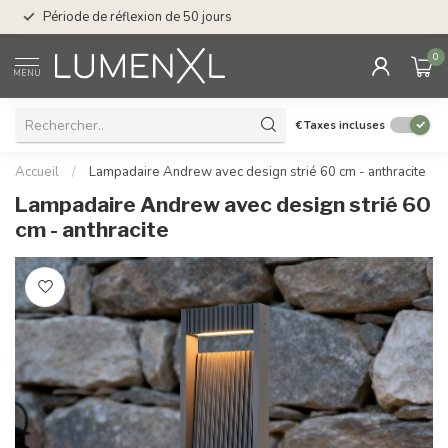
Service : du lundi au
Période de réflexion de 50 jours
17.00
0
MENU
€
Taxes incluses
Accueil
/
Lampadaire Andrew avec design strié 60 cm - anthracite
Lampadaire Andrew avec design strié 60
cm - anthracite