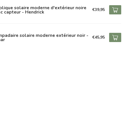
lique solaire moderne d'extérieur noire
€39,95
c capteur - Hendrick
padaire solaire moderne extérieur noir -
€45,95
nar