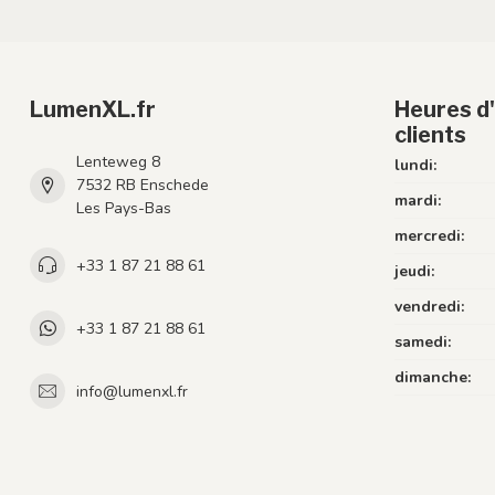
LumenXL.fr
Heures d'
clients
Lenteweg 8
lundi:
7532 RB Enschede
mardi:
Les Pays-Bas
mercredi:
+33 1 87 21 88 61
jeudi:
vendredi:
+33 1 87 21 88 61
samedi:
dimanche:
info@lumenxl.fr