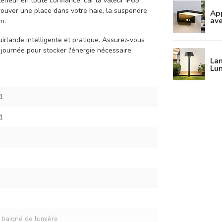
érieur en toute confiance, car la valeur IP65
trouver une place dans votre haie, la suspendre
App
ave
n.
uirlande intelligente et pratique. Assurez-vous
 journée pour stocker l'énergie nécessaire.
Lam
Lu
1
1
baigné de lumière