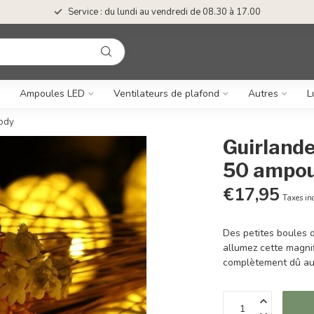
Service : du lundi au vendredi de 08.30 à 17.00
Ampoules LED
Ventilateurs de plafond
Autres
L
oody
Guirlande
50 ampou
€17,95
Taxes in
Des petites boules d
allumez cette magnif
complètement dû au