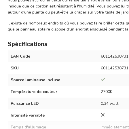
Vous pouvez accrocher cette guirlande dans votre jardin ou à l'ext
indique que ce cordon est résistant à l'humidité. Vous pouvez lui 
autour d'une plante ou peut-être la draper sur votre table de jardi
Il existe de nombreux endroits où vous pouvez faire briller cette g
que le panneau solaire dispose d'un endroit ensoleillé pendant la
Spécifications
EAN Code
601142538731
SKU
601142538731
Source lumineuse incluse
Température de couleur
2700K
Puissance LED
0,34 watt
Intensité variable
Temps d'allumage
Immédiatement 