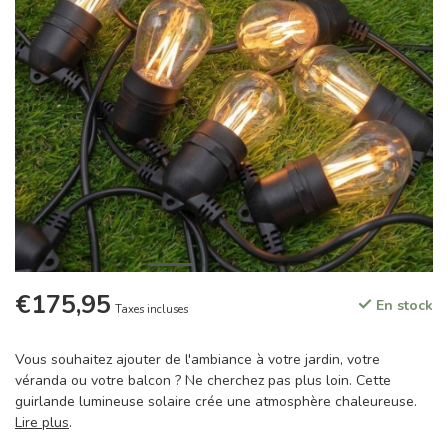
€175,95
En stock
Taxes incluses
Vous souhaitez ajouter de l'ambiance à votre jardin, votre
véranda ou votre balcon ? Ne cherchez pas plus loin. Cette
guirlande lumineuse solaire crée une atmosphère chaleureuse.
Lire plus
.