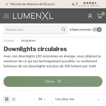
Service : du lundi au
4.7
Période de réflexion de 50 jours
17.00
Sur la base de 24393 votes
0
MENU
€
Taxes incluses
Accueil
/
circulaires
Downlights circulaires
Avec ces downlights LED économes en énergie, vous obtenez le
maximum de ce qui est techniquement possible. Le rendement
lumineux de ces downlights est plus de 100 lumens par watt.
Filtres