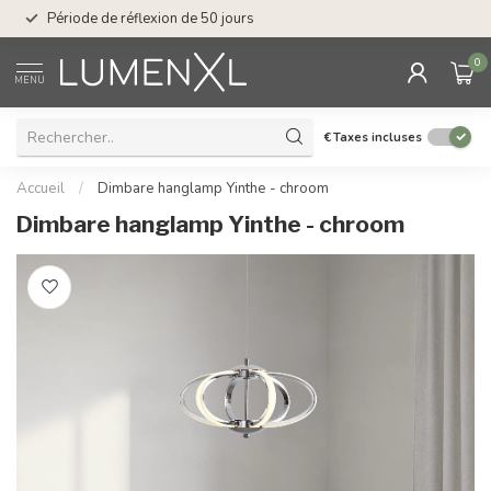
Service : du lundi au
Période de réflexion de 50 jours
17.00
0
MENU
€
Taxes incluses
Accueil
/
Dimbare hanglamp Yinthe - chroom
Dimbare hanglamp Yinthe - chroom