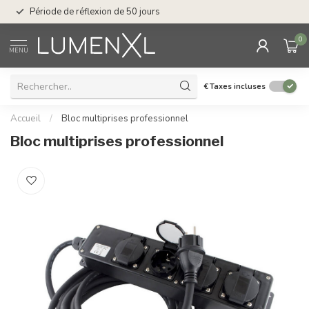
Service : du lundi au
Période de réflexion de 50 jours
17.00
0
MENU
€
Taxes incluses
Accueil
/
Bloc multiprises professionnel
Bloc multiprises professionnel