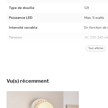
Type de douille
G9
Puissance LED
Max. 5 watts
Intensité variable
En fonction de 
Tension
AC 220-240 vol
Fréquence
50/60 Hz
Tout afficher
Couleur du luminaire
Aspect terrazz
Matériau
Ciment et verre
Dimensions
13,5 x 14 x 36,
Vu(s) récemment
Indice de protection
IP20
Classe de protection
2