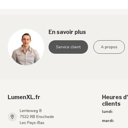
En savoir plus
Service client
A propos
LumenXL.fr
Heures d'
clients
Lenteweg 8
lundi:
7532 RB Enschede
mardi:
Les Pays-Bas