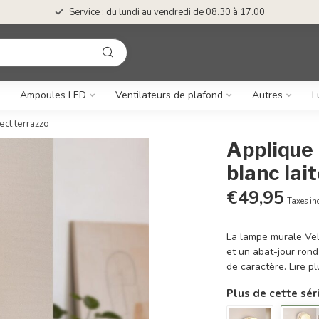
Service : du lundi au vendredi de 08.30 à 17.00
Ampoules LED
Ventilateurs de plafond
Autres
L
ect terrazzo
Applique 
blanc lai
€49,95
Taxes in
La lampe murale Vel
et un abat-jour rond
de caractère.
Lire p
Plus de cette sér