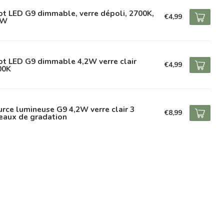
t LED G9 dimmable, verre dépoli, 2700K,
€4,99
2W
ot LED G9 dimmable 4,2W verre clair
€4,99
00K
rce lumineuse G9 4,2W verre clair 3
€8,99
eaux de gradation