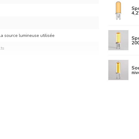
Spo
4,
la source lumineuse utilisée
Sp
20
ts
Sou
niv
o
5 cm