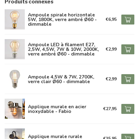
Produits connexes
Ampoule spirale horizontale
5W, 1800K, verre ambré Ø60 -
€6,95
dimmable
Ampoule LED à filament E27,
2,5W, 4,5W, 7W & 10W, 2000K,
€2,99
verre ambré Ø60 - dimmable
Ampoule 4,5W & 7W, 2700K,
€2,99
verre clair Ø60 - dimmable
Applique murale en acier
€27,95
inoxydable - Fabio
Applique murale rurale
€35,95