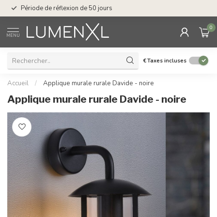
Service : du lundi au
Période de réflexion de 50 jours
17.00
0
MENU
€
Taxes incluses
Accueil
/
Applique murale rurale Davide - noire
Applique murale rurale Davide - noire