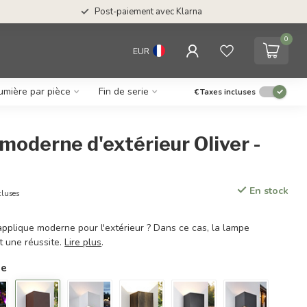
Post-paiement avec Klarna
0
EUR
umière par pièce
Fin de serie
€
Taxes incluses
moderne d'extérieur Oliver -
En stock
cluses
pplique moderne pour l'extérieur ? Dans ce cas, la lampe
st une réussite.
Lire plus
.
ie