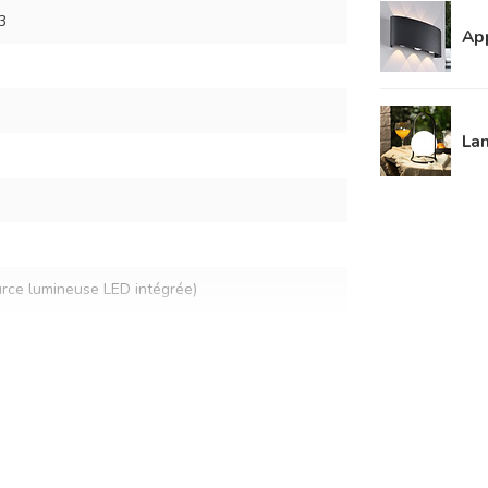
3
App
Lam
urce lumineuse LED intégrée)
ts