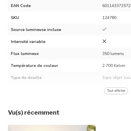
EAN Code
601143372572
SKU
124780
Source lumineuse incluse
Intensité variable
Flux lumineux
350 lumens
Température de couleur
2 700 Kelvin
Type de douille
Sans objet (so
Puissance LED
2 x 3 watts
Tout afficher
Tension
AC 220-240 vol
Vu(s) récemment
Fréquence
50/60 Hz
Angle de diffusion
0 - 120°