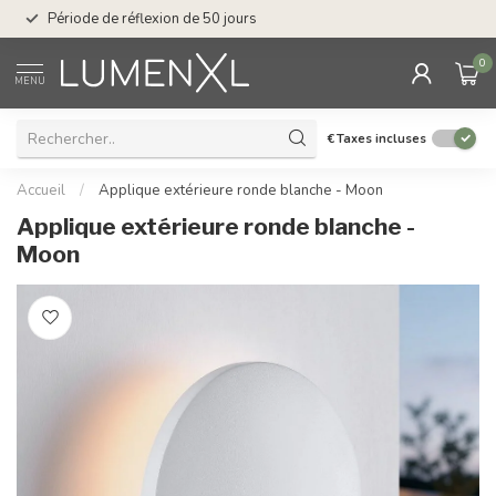
Service : du lundi au
Période de réflexion de 50 jours
17.00
0
MENU
€
Taxes incluses
Accueil
/
Applique extérieure ronde blanche - Moon
Applique extérieure ronde blanche -
Moon