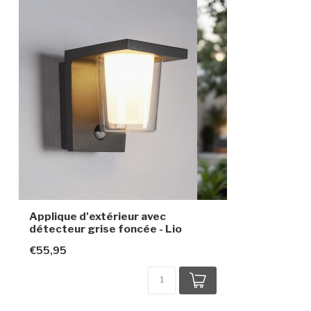
Durée de vie moyenne
30 000 heures
Couleur du luminaire
Gris foncé
Matériau
Aluminium et v
Dimensions
15,7 x 17,5 x 1
Indice de protection
IP44
Classe de protection
1
Capteur de mouvement
Oui, capteur 
Applique d'extérieur avec
détecteur grise foncée - Lio
€55,95