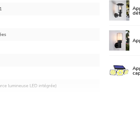
App
1
dét
ées
App
App
cap
urce lumineuse LED intégrée)
baigné de lumière