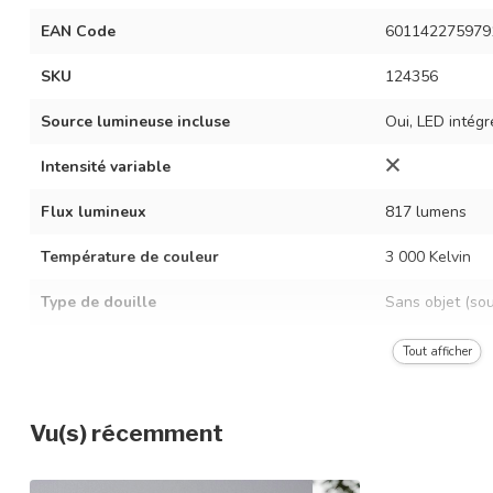
EAN Code
601142275979
SKU
124356
Source lumineuse incluse
Oui, LED intégr
Intensité variable
Flux lumineux
817 lumens
Température de couleur
3 000 Kelvin
Type de douille
Sans objet (so
Puissance LED
13,5 W
Tout afficher
Tension
110 V-240 V
Vu(s) récemment
Fréquence
50/60 Hz
Temps d'allumage
Immédiatement 