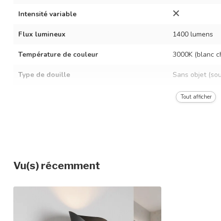
Intensité variable
Flux lumineux
1400 lumens
Température de couleur
3000K (blanc c
Type de douille
Sans objet (so
Puissance LED
11,8 watts
Tout afficher
Tension
AC 220-240 vol
Fréquence
50/60 Hz
Angle de diffusion
140°
Vu(s) récemment
Temps d'allumage
Immédiatement 
Durée de vie moyenne
30 000 heures
Couleur du luminaire
Noir