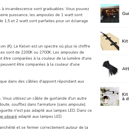
s à incandescence sont graduables. Vous pouvez
Gui
pleine puissance, les ampoules de 1 watt sont
e 1,5 et 2 watt sont parfaites pour un éclairage
Kit
n (K). Le Kelvin est un spectre où plus le chiffre
bles sont de 2200K ou 2700K. Les ampoules de
t être comparées à la couleur de la lumière d'une
 peuvent être comparées à la couleur d'une
Att
r que dans des câbles d'appoint répondant aux
Kit
à 
. Vous utilisez un câble de guirlande d'un autre
 doute, soufflez dans l'armature (sans ampoule).
inguette n'est pas adapté aux lampes LED.
Dans ce
age séparé
adapté aux lampes LED.
tanchéité et se fermer correctement autour de la