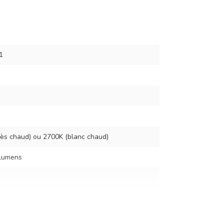
1
rès chaud) ou 2700K (blanc chaud)
 lumens
ndescence de 8 ou 20 watts