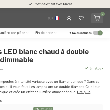
Post-paiement avec Klarna
0
EUR
umière par pièce
Fin de serie
€
Taxes incluses
 LED blanc chaud à double
, dimmable
En stock
ses
mpoules à intensité variable avec un filament unique ? Dans ce
pes qu'il vous faut. Les lampes ont un double filament. Cela leur
nique et crée un effet de lumière atmosphérique.
Lire plus
.
ac
8%
Réduction