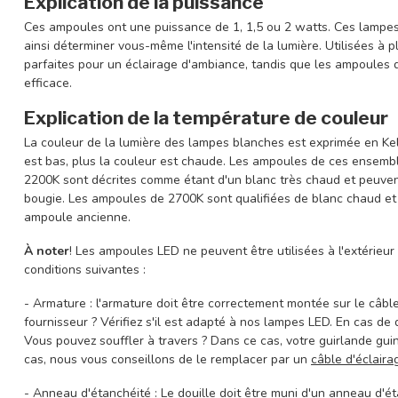
Explication de la puissance
Ces ampoules ont une puissance de 1, 1,5 ou 2 watts. Ces lampe
ainsi déterminer vous-même l'intensité de la lumière. Utilisées à 
parfaites pour un éclairage d'ambiance, tandis que les ampoules d
efficace.
Explication de la température de couleur
La couleur de la lumière des lampes blanches est exprimée en Kelvi
est bas, plus la couleur est chaude. Les ampoules de ces ensem
2200K sont décrites comme étant d'un blanc très chaud et peuven
bougie. Les ampoules de 2700K sont qualifiées de blanc chaud et
ampoule ancienne.
À noter
! Les ampoules LED ne peuvent être utilisées à l'extérieu
conditions suivantes :
- Armature : l'armature doit être correctement montée sur le câble
fournisseur ? Vérifiez s'il est adapté à nos lampes LED. En cas de
Vous pouvez souffler à travers ? Dans ce cas, votre guirlande gu
cas, nous vous conseillons de le remplacer par un
câble d'éclair
- Anneau d'étanchéité : Le douille doit être muni d'un anneau d'é