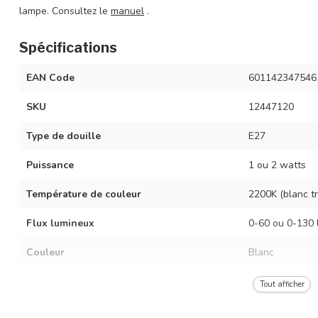
lampe. Consultez le
manuel
.
Spécifications
EAN Code
601142347546
SKU
12447120
Type de douille
E27
Puissance
1 ou 2 watts
Température de couleur
2200K (blanc t
Flux lumineux
0-60 ou 0-130
Couleur
Blanc
Intensité variable
Tout afficher
Puissance équivalente
Ampoule à inca