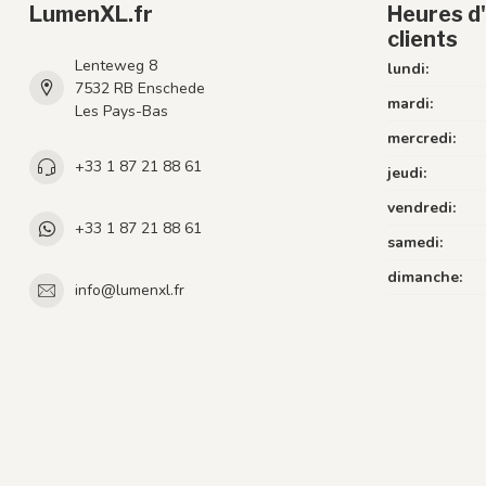
LumenXL.fr
Heures d'
clients
Lenteweg 8
lundi:
7532 RB Enschede
mardi:
Les Pays-Bas
mercredi:
+33 1 87 21 88 61
jeudi:
vendredi:
+33 1 87 21 88 61
samedi:
dimanche:
info@lumenxl.fr