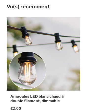
Vu(s) récemment
Dimensions
Ø4,4 x 8,4 cm
Indice de protection
IP20 (à utilise
adaptée)
Temps d'allumage
Immédiatement 
Ampoules LED blanc chaud à
double filament, dimmable
€2,00