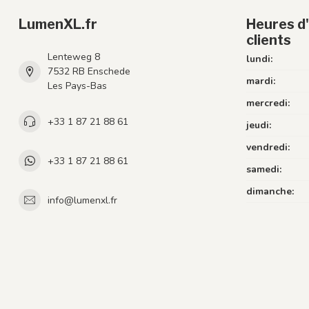
LumenXL.fr
Heures d'
clients
Lenteweg 8
lundi:
7532 RB Enschede
mardi:
Les Pays-Bas
mercredi:
+33 1 87 21 88 61
jeudi:
vendredi:
+33 1 87 21 88 61
samedi:
dimanche:
info@lumenxl.fr