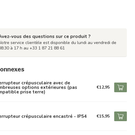
Avez-vous des questions sur ce produit ?
Notre service clientèle est disponible du lundi au vendredi de
08:30 à 17 h au +33 1 87 21 88 61
connexes
errupteur crépusculaire avec de
breuses options extérieures (pas
€12,95
patible prise terre)
errupteur crépusculaire encastré - IP54
€15,95