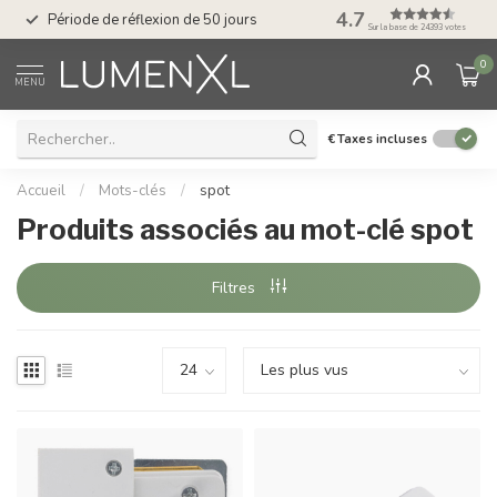
Service : du lundi au
4.7
Période de réflexion de 50 jours
17.00
Sur la base de 24393 votes
0
MENU
€
Taxes incluses
Accueil
/
Mots-clés
/
spot
Produits associés au mot-clé spot
Filtres