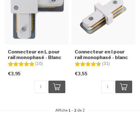
Connecteur en L pour
Connecteur en I pour
rail monophasé - Blanc
rail monophasé - blanc
Note:
5.0 sur 5 étoiles
Note:
4.5 sur 5 étoile
(10)
(31)
€3,95
€3,55
Affiche
1
-
2
de 2