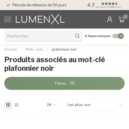
Service : du lundi au
4.7
Période de réflexion de 50 jours
17.00
Sur la base de 24393 votes
0
MENU
€
Taxes incluses
Accueil
/
Mots-clés
/
plafonnier noir
Produits associés au mot-clé
plafonnier noir
Filtres