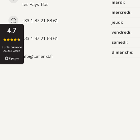
mardi:
Les Pays-Bas
mercredi:
+33 1 87 21 88 61
jeudi:
4.7
vendredi:
+33 1 87 21 88 61
samedi:
sur la base de
24393 votes
dimanche:
info@lumenxl.fr