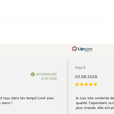
Anja K
ACHAT VALIDÉ
03.08.2026
27.07.2026
eçu dans les temps! Livré avec
Je suis très contente de la
rci !
qualité. Cependant, la lum
plus chaude, elle est plutô