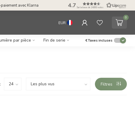
4.7
-paiement avec Klarna
Sur la base de 24393 votes
0
EUR
umière par pièce
Fin de serie
€
Taxes incluses
:
Filtres