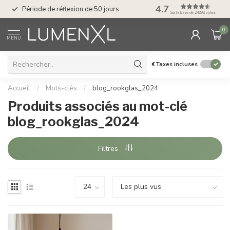
Service : du lundi au
4.7
Période de réflexion de 50 jours
17.00
Sur la base de 24393 votes
0
MENU
€
Taxes incluses
Accueil
/
Mots-clés
/
blog_rookglas_2024
Produits associés au mot-clé
blog_rookglas_2024
Filtres