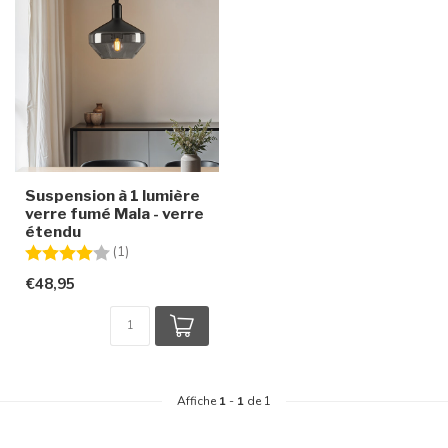
Suspension à 1 lumière
verre fumé Mala - verre
étendu
Note:
4.0 sur 5 étoiles
(1)
€48,95
Affiche
1
-
1
de 1