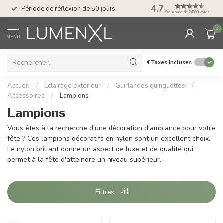
Service : du lundi au
4.7
Période de réflexion de 50 jours
17.00
Sur la base de 24393 votes
0
MENU
€
Taxes incluses
Accueil
/
Éclairage extérieur
/
Guirlandes guinguettes
/
Accessoires
/
Lampions
Lampions
Vous êtes à la recherche d'une décoration d'ambiance pour votre
fête ? Ces lampions décoratifs en nylon sont un excellent choix.
Le nylon brillant donne un aspect de luxe et de qualité qui
permet à la fête d'atteindre un niveau supérieur.
Filtres