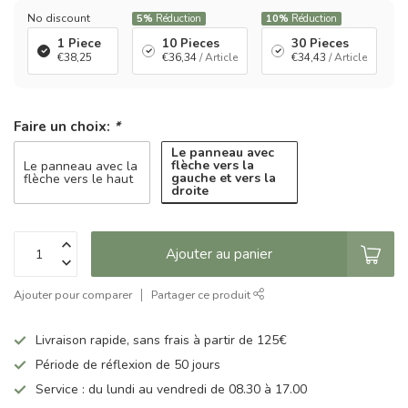
No discount
5%
Réduction
10%
Réduction
1 Piece
10 Pieces
30 Pieces
€38,25
€36,34
/ Article
€34,43
/ Article
Faire un choix:
*
Le panneau avec
flèche vers la
Le panneau avec la
gauche et vers la
flèche vers le haut
droite
Ajouter au panier
Ajouter pour comparer
Partager ce produit
Livraison rapide, sans frais à partir de 125€
Période de réflexion de 50 jours
Service : du lundi au vendredi de 08.30 à 17.00