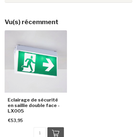
Vu(s) récemment
Eclairage de sécurité
en saillie double face -
LX005
€53,95