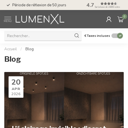
Service : du lundi au
4.7
Période de réflexion de 50 jours
17.00
Sur la base de 24393 votes
0
MENU
€
Taxes incluses
Accueil
/
Blog
Blog
20
APR
2026